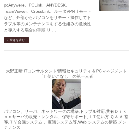
pcAnywere、PCLink、ANYDESK、
TeamViewer、CrossLink、ルータVPNリモート
など、外部からパソコンをリモート操作してト
ラブル等のメンテナンスをする仕組みの危険性
と導入する場合の手順 リ …
続きを読む
大野正晴 ITコンサルタント/情報セキュリティ & PCマネジメント
「IT使いこなし」の第一人者
パソコン、サーバ、ネットワークの構築,トラブル対応,共有Ｄｉｋ
ｏｎサーバの販売・レンタル、保守サポート,ＩＴ使い方 Ｑ & Ａ 指
導,ＴＶ会議システム 、稟議システム等,Web システムの構築 メン
テナンス