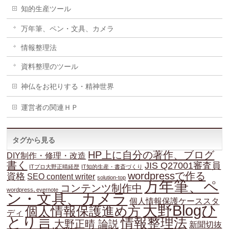
知的生産ツール
万年筆、ペン・文具、カメラ
情報整理法
資料整理のツール
神仏をお祀りする・精神世界
運営者の関連ＨＰ
タグから見る
HP上に自分の著作、ブログ
DIY制作・修理・改造
書く
JIS Q27001審査員
ITプロ大野正晴経歴
IT知的生産・書斎づくり
wordpressで作る
資格
SEO content writer
solution-top
万年筆、ペ
コンテンツ制作中
wordpress､evernote
ン・文具、カメラ
個人情報保護ケーススタ
大野Blogひ
個人情報保護進め方
ディ
とり言
情報整理法
大野正晴 論説
新聞切抜