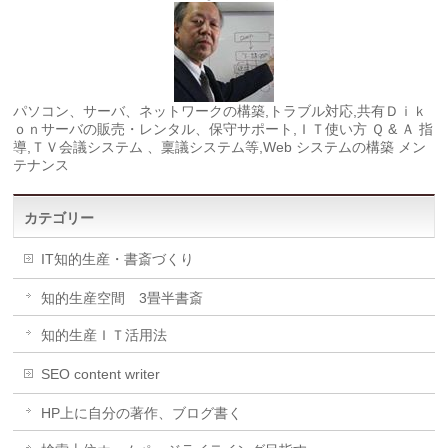
パソコン、サーバ、ネットワークの構築,トラブル対応,共有Ｄｉｋ
ｏｎサーバの販売・レンタル、保守サポート,ＩＴ使い方 Ｑ & Ａ 指
導,ＴＶ会議システム 、稟議システム等,Web システムの構築 メン
テナンス
カテゴリー
IT知的生産・書斎づくり
知的生産空間 3畳半書斎
知的生産ＩＴ活用法
SEO content writer
HP上に自分の著作、ブログ書く