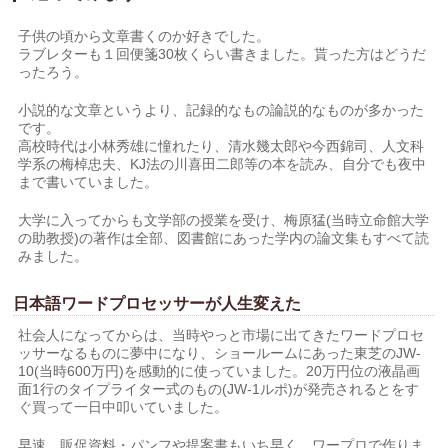
子供の頃から文章書くのか好きでした。
ラブレターも１回便箋30枚くらい書きました。貰った方はどうだ
ったろう。
小説的な文章というより、記録的なもの論説的なものが多かった
です。
高校時代は小林秀雄に憧れたり、清水幾太郎や今西錦司、人文科
学系の梅棹忠夫、KJ法の川喜田二郎等の本を読み、自分でも夜中
まで書いていました。
大学に入ってからも文学部の授業を受け、梅原猛(当時立命館大学
の助教授)の著作は全部、図書館にあった学内の論文集もすべて読
みました。
日本語ワードプロセッサーが人生変えた
社会人になってからは、当時やっと市場に出てきたワードプロセ
ッサーなるものに夢中になり、ショールームにあった東芝のJW-
10(当時600万円)を感動的に使っていました。20万円位の液晶画
面1行のタイプライター式のもの(JW-1ルポ)が発売されるとをす
ぐ買って一日中叩いていました。
早速、販促資料・パンフや提案書もいち早く、ワープロで作りま