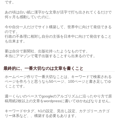
です。
あの頃は白い紙に漢字かな文章が活字で打ち出されてくるだけで
何ヶ月も感動していたのに、
今や自分一人だけでサイト構築して、世界中に向けて発信できる
のです。
行政の不条理に相対し自分の主張を日本中に向けて発信すること
も出来ます。
要は自分で新聞社、出版社持ったようなものです。
本当にアマゾンで電子出版することすら出来るのです。
最終的に、一番大切なのは文章を書くこと
ホームページ作りで一番大切なことは、キーワードで検索される
ページを作ろうと思うなら50ページ、100ページと書き足してゆ
くことです。
週一くらいのペースでgoogleのアルゴリズムに沿ったやり方で原
稿用紙2枚以上の文章をwordpressに書いてゆかねばなりません。
キーワードやタグ、h1の設定、見出し設定、カテゴリー,カテゴ
リー体系など、、構築する必要もあります。