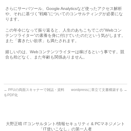
さらにサーバツール、Google Analyticsなど使ったアクセス解析
や、それに基づく”戦略”についてのコンサルティングが必要にな
ります。
この年令になって振り返ると、人生のあちこちでこの”Webコン
テンツライター”の素養を身に付けていたのだという気がします。
また「書きたい欲求」も満たされます。
嬉しいのは、Webコンテンツライターは稼げるという事です。競
合も殆どなく、また年齢も関係ありません。
←
PFUの両面スキャナーで雑誌・資料
wordpressに章立て文書構築する
→
をPDF化
大野正晴 ITコンサルタント/情報セキュリティ & PCマネジメント
「IT使いこなし」の第一人者