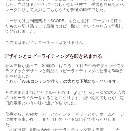
した。当時はまだ一社に一台しかない状態で、手書き原稿をオペ
レータに渡して入力してもらうのが普通の時代でした。
ユーザ向け月刊機関紙「SCOPE」を立ち上げ、ワープロで打っ
たものを切り貼りして最後はコピー機で、というやり方で印刷し
て発行しました。
この頃はまだインターネットはありません
デザインとコピーライティングを叩き込まれる
紆余曲折があって、30歳の半ばころ、Ｙ社の企画デザイン部でグ
ラフイックデザインと商品のコピーライティングの仕事を5年ほ
どやりました。
これが
「Webコンテンツ作り」の大きな下地
になっています。
その後また3年ほどリクルートの”B-ing”と”とらばーゆ”の求人広告
のコピーライターをやることになります。短い期間でしたが、毎
日終電車という中味の濃い体験でした。
仕事がら、Webサーバーとかインターネットとか、ホームページ
に接する事が多く、また自社のサイトは自分で作ったりしまし
た。
この頃は宮川明氏のWebコピーライティング塾を受講しました。