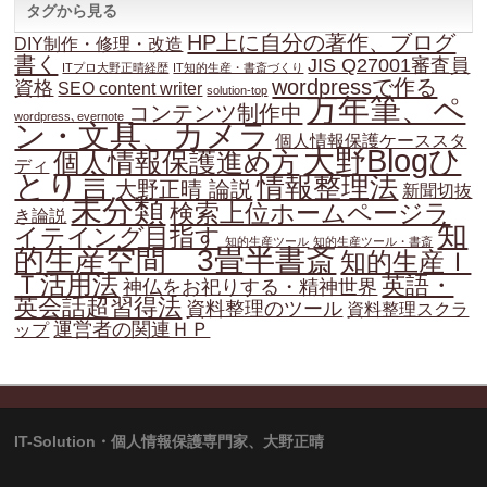
タグから見る
HP上に自分の著作、ブログ
DIY制作・修理・改造
書く
JIS Q27001審査員
ITプロ大野正晴経歴
IT知的生産・書斎づくり
wordpressで作る
資格
SEO content writer
solution-top
万年筆、ペ
コンテンツ制作中
wordpress､evernote
ン・文具、カメラ
個人情報保護ケーススタ
大野Blogひ
個人情報保護進め方
ディ
とり言
情報整理法
大野正晴 論説
新聞切抜
未分類
検索上位ホームページラ
き論説
知
イテイング目指す
知的生産ツール
知的生産ツール・書斎
的生産空間 3畳半書斎
知的生産Ｉ
Ｔ活用法
英語・
神仏をお祀りする・精神世界
英会話超習得法
資料整理のツール
資料整理スクラ
運営者の関連ＨＰ
ップ
IT-Solution・個人情報保護専門家、大野正晴