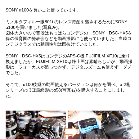
SONY α100を長いこと使っています。
ミノルタフィル一眼801i のレンズ資産を継承するためにSONY
α100を買いました(写真左)。
図体大きいので普段はもっぱらコンデジの SONY DSC-HX5を
孫の保育園の発表会などを動画撮影にも使っていました。当時コ
ンデジクラスでは動画性能は図抜けていました。
SONY DSC-HX5はコンデジのAPS-C機 FUJIFILM XF10に乗り
換えましたが、FUJIFILM XF10は静止画は素晴らしいが、動画撮
影は フォーカスが追っつかず、デジタルズームも使えず ダメ
でした。
そこで、α100後継の動画使えるバージョンは何かを調べ、α-2桁
シリーズのほぼ最終形のα58(写真右)を購入することにしまし
た。