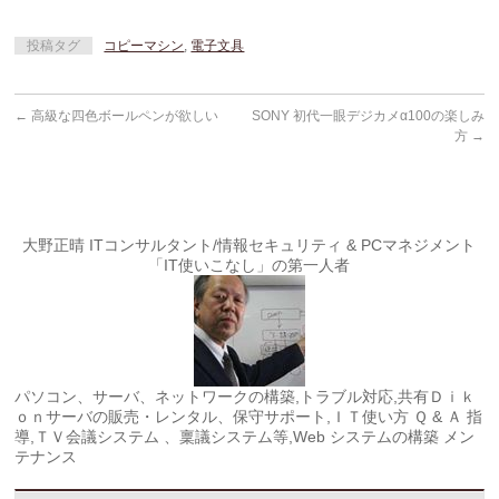
投稿タグ
コピーマシン
,
電子文具
←
高級な四色ボールペンが欲しい
SONY 初代一眼デジカメα100の楽しみ
方
→
大野正晴 ITコンサルタント/情報セキュリティ & PCマネジメント
「IT使いこなし」の第一人者
パソコン、サーバ、ネットワークの構築,トラブル対応,共有Ｄｉｋ
ｏｎサーバの販売・レンタル、保守サポート,ＩＴ使い方 Ｑ & Ａ 指
導,ＴＶ会議システム 、稟議システム等,Web システムの構築 メン
テナンス