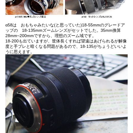
α58は おもちゃみたいな(と思っていた)18-55mmのグレードア
ップの 18-135mmズームレンズがセットでした。35mm換算
28mm~200mmですから、理想のズーム域です。
18-200も出ていますが、筐体長くすれば望遠はあげられるが解像
度と手ブレと暗くなる問題があるので、18-135がちょうどいいよ
うに思えます。