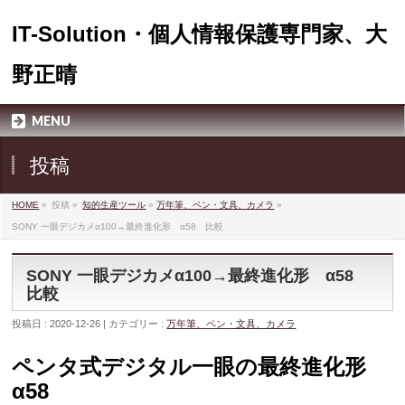
IT-Solution・個人情報保護専門家、大
野正晴
MENU
投稿
HOME
»
投稿 »
知的生産ツール
»
万年筆、ペン・文具、カメラ
»
SONY 一眼デジカメα100→最終進化形 α58 比較
SONY 一眼デジカメα100→最終進化形 α58
比較
投稿日 : 2020-12-26 | カテゴリー :
万年筆、ペン・文具、カメラ
ペンタ式デジタル一眼の最終進化形
α58