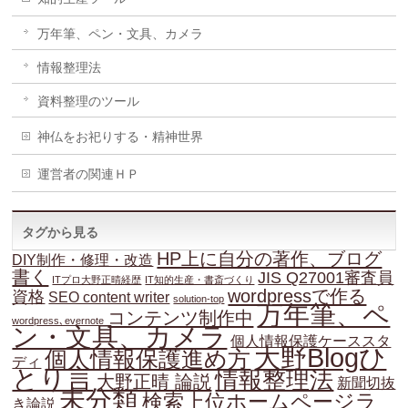
万年筆、ペン・文具、カメラ
情報整理法
資料整理のツール
神仏をお祀りする・精神世界
運営者の関連ＨＰ
タグから見る
HP上に自分の著作、ブログ
DIY制作・修理・改造
書く
JIS Q27001審査員
ITプロ大野正晴経歴
IT知的生産・書斎づくり
wordpressで作る
資格
SEO content writer
solution-top
万年筆、ペ
コンテンツ制作中
wordpress､evernote
ン・文具、カメラ
個人情報保護ケーススタ
大野Blogひ
個人情報保護進め方
ディ
とり言
情報整理法
大野正晴 論説
新聞切抜
未分類
検索上位ホームページラ
き論説