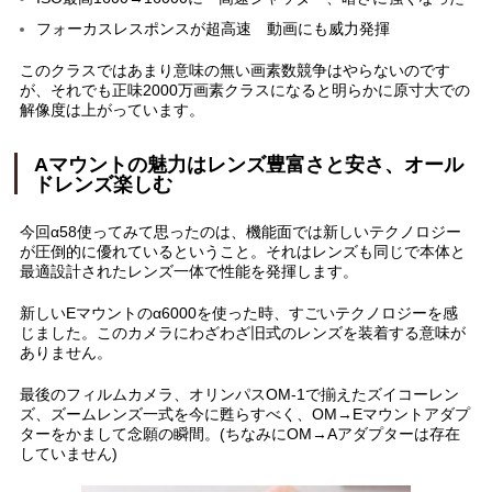
フォーカスレスポンスが超高速 動画にも威力発揮
このクラスではあまり意味の無い画素数競争はやらないのです
が、それでも正味2000万画素クラスになると明らかに原寸大での
解像度は上がっています。
Aマウントの魅力はレンズ豊富さと安さ、オール
ドレンズ楽しむ
今回α58使ってみて思ったのは、機能面では新しいテクノロジー
が圧倒的に優れているということ。それはレンズも同じで本体と
最適設計されたレンズ一体で性能を発揮します。
新しいEマウントのα6000を使った時、すごいテクノロジーを感
じました。このカメラにわざわざ旧式のレンズを装着する意味が
ありません。
最後のフィルムカメラ、オリンパスOM-1で揃えたズイコーレン
ズ、ズームレンズ一式を今に甦らすべく、OM→Eマウントアダプ
ターをかまして念願の瞬間。(ちなみにOM→Aアダプターは存在
していません)