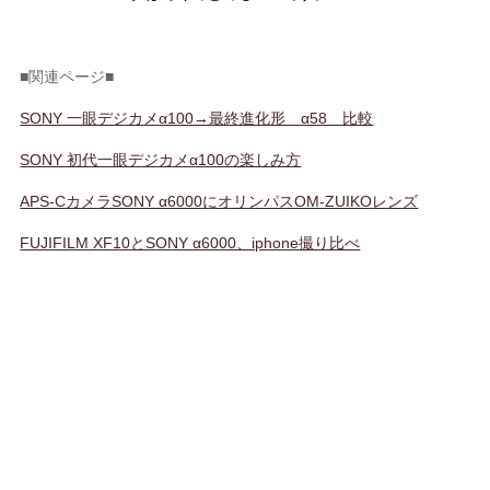
■関連ページ■
SONY 一眼デジカメα100→最終進化形 α58 比較
SONY 初代一眼デジカメα100の楽しみ方
APS-CカメラSONY α6000にオリンパスOM-ZUIKOレンズ
FUJIFILM XF10とSONY α6000、iphone撮り比べ