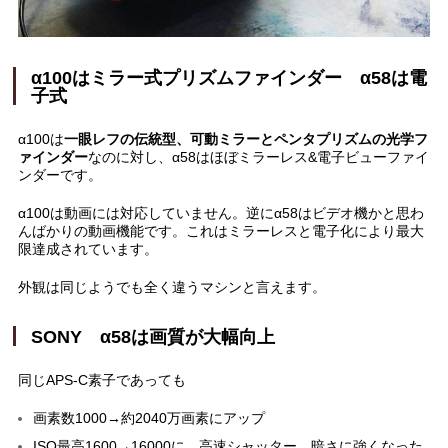
α100はミラー式プリズムファインダー α58は電
子式
α100は
一眼レフの伝統型、可動ミラーとペンタプリズムの光学フ
ァインダー
なのに対し、α58はほぼミラーレス&電子ビューファイ
ンダーです。
α100は動画には対応していません。逆にα58はビデオ機かと思わ
んばかりの動画機能です。これはミラーレスと電子化により最大
限達成されています。
外観は同じようでも全く違うマシンと言えます。
SONY α58は画質が大幅向上
同じAPS-C素子であっても
画素数1000→約2040万画素にアップ
ISO最高1600→16000に 高速シャッター、暗さに強くなった