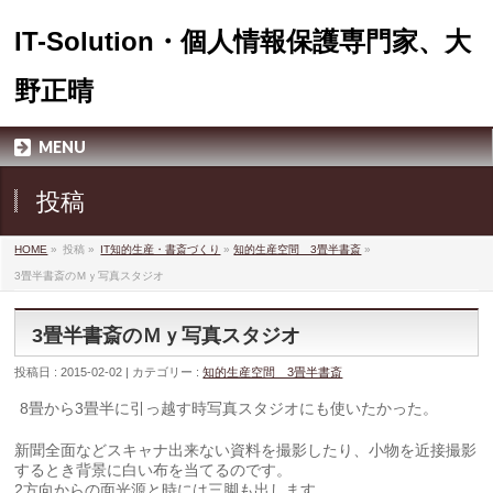
IT-Solution・個人情報保護専門家、大
野正晴
MENU
投稿
HOME
»
投稿 »
IT知的生産・書斎づくり
»
知的生産空間 3畳半書斎
»
3畳半書斎のＭｙ写真スタジオ
3畳半書斎のＭｙ写真スタジオ
投稿日 : 2015-02-02 | カテゴリー :
知的生産空間 3畳半書斎
8畳から3畳半に引っ越す時写真スタジオにも使いたかった。
新聞全面などスキャナ出来ない資料を撮影したり、小物を近接撮影
するとき背景に白い布を当てるのです。
2方向からの面光源と時には三脚も出します。