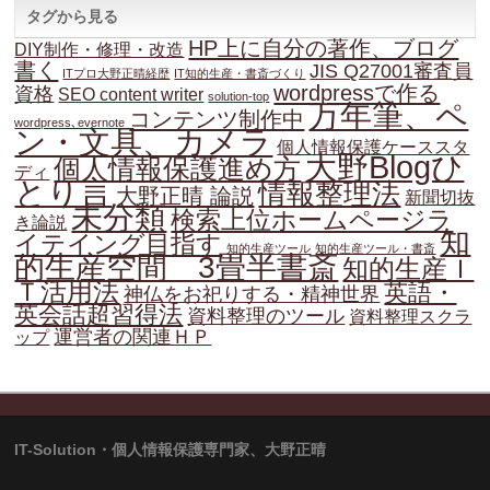
タグから見る
HP上に自分の著作、ブログ
DIY制作・修理・改造
書く
JIS Q27001審査員
ITプロ大野正晴経歴
IT知的生産・書斎づくり
wordpressで作る
資格
SEO content writer
solution-top
万年筆、ペ
コンテンツ制作中
wordpress､evernote
ン・文具、カメラ
個人情報保護ケーススタ
大野Blogひ
個人情報保護進め方
ディ
とり言
情報整理法
大野正晴 論説
新聞切抜
未分類
検索上位ホームページラ
き論説
知
イテイング目指す
知的生産ツール
知的生産ツール・書斎
的生産空間 3畳半書斎
知的生産Ｉ
Ｔ活用法
英語・
神仏をお祀りする・精神世界
英会話超習得法
資料整理のツール
資料整理スクラ
運営者の関連ＨＰ
ップ
IT-Solution・個人情報保護専門家、大野正晴