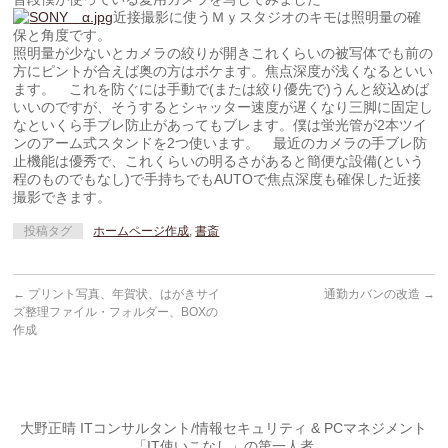
近接撮影に使うＭｙスタジオのキモは照明量の確
保と角度です。
照明量が少ないとカメラの絞りが開きこれくらいの被写体でも前の
方にピントが合えば奥の方はボケます。焦点深度が浅くなるといい
ます。 これを防ぐには手動で(または絞り優先で)うんと絞込めば
いいのですが、そうするとシャッター速度が遅くなり三脚に固定し
なといくら手ブレ防止があってもブレます。僕は蛍光管が2本ツイ
ンのアーム式スタンドを2つ使います。 最近のカメラの手ブレ防
止機能は優秀で、これくらいの明るさがあると簡便な設備(という
程のものでもなし)で手持ちでもAUTOで焦点深度も確保した近接
撮影できます。
投稿タグ
ホームページ作成
,
書斎
←
プリント写真、年賀状、はがきサイ
通勤カバンの改造
→
ズ整理ファイル・フォルダー、BOXの
作成
大野正晴 ITコンサルタント/情報セキュリティ & PCマネジメント
「IT使いこなし」の第一人者