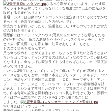
なるべく影ができないよう、また被写
体がライトを反射してテカらないような角度に2つ以上の面光源を
設置する必要があります。
普通、カメラは自動ホワイトバランスに設定されているのですがな
るべく同じ色温度の光源にした方がいいです。
蛍光灯でも青白いかったり、温暖色だったりするのでできれば蛍光
灯の種類を揃えます。
理想的にはライティングハウス(写真の左の傘のような形をしたも
の)を使うのが、角度の調整もやりやすいしスクリーンを付けるこ
とで広い面光源になり影対策に効果があります。しかし、、、
ものごく場所を取るんです。
足も傘も絞めることができますが、ちょっと撮りたいと言うときい
ちいち出してセッティングするのはめんどうなのでついつい使わな
くなります。傘をしぼむ時はライトも外さねばならないので都度は
やっておれません。
こいつは3畳半にきついです。人(って僕のことです)が移動するス
ペースが無くなります。本棚７本分とプリンター、スキャナ、パソ
コン、液晶などＩＴ機器フル装備 ＣＤ、テープデッキ、アン
プ・チューナー、スピーカ、LPレコードプレーヤの音響機器を詰
め込み、ミシンまで常設したのでどうして常設スタジオは無理です
ね。白布背景の設置と撮影台はパソコン机を片付けて使い、照明ラ
イトはアーム式蛍光灯スタンドを2つで代用することに
しました。
写り具合はどうでしょう？
普段僕が使っている愛用カメラを写してみました